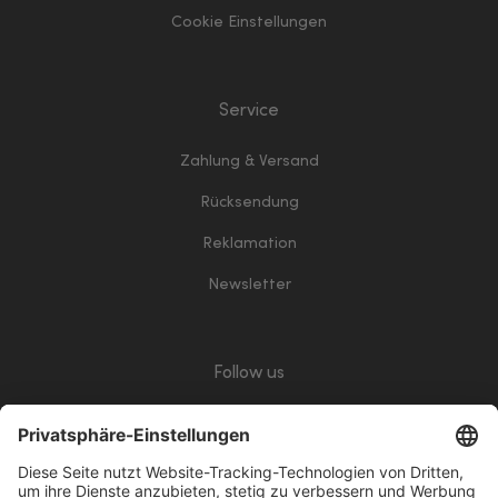
Cookie Einstellungen
Service
Zahlung & Versand
Rücksendung
Reklamation
Newsletter
Follow us
giropay
Klarna
Vorkasse
PayPalWhite
VisaWhite