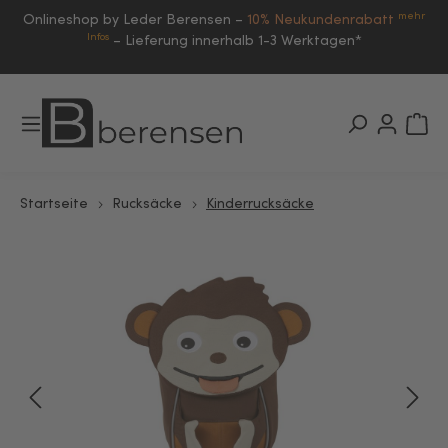
mehr
Onlineshop by Leder Berensen –
10% Neukundenrabatt
Infos
–
Lieferung innerhalb 1-3 Werktagen*
Startseite
Rucksäcke
Kinderrucksäcke