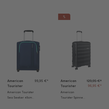
Novastream
Novastream
Trolley 67cm navy
Trolley 67cm
blue
pastel blue
%
American Tourister Sea Seeker 45cm Underseater navy
American Tourister Spinner Spe
American
99,95 €*
American
129,95 €*
96,95 €*
Tourister
Tourister
American Tourister
American
Sea Seeker 45cm
Tourister Spinner
Underseater navy
Speedlink 65cm
black