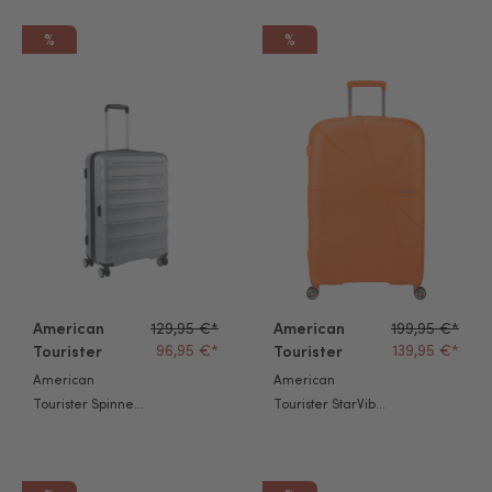
%
%
American Tourister Spinner Speedlink 65cm silver
American Tourister StarVibe Tr
American
129,95 €*
American
199,95 €*
96,95 €*
139,95 €*
Tourister
Tourister
American
American
Tourister Spinner
Tourister StarVibe
Speedlink 65cm
Trolley L papaya
silver
smoothie