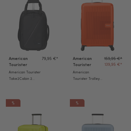
American
79,95 €*
American
159,95 €*
139,95 €*
Tourister
Tourister
American Tourister
American
Take2Cabin 2
Tourister Trolley
Rollen
Aerostep M bright
Rucksacktrolley
orange
schwarz
%
%
American Tourister Trolley Aerostep M light lime
American Tourister Trolley Ae