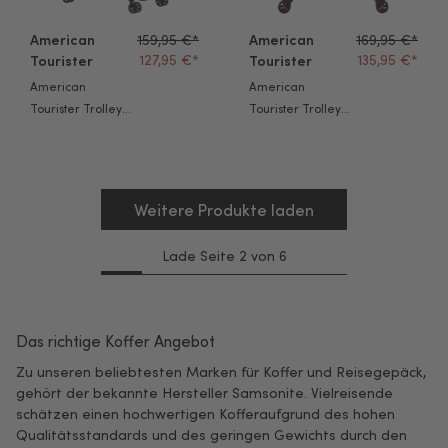
American
159,95 €*
American
169,95 €*
127,95 €*
135,95 €*
Tourister
Tourister
American
American
Tourister Trolley
Tourister Trolley
Liftoff 79cm surf
Liftoff juicy
teal
orange 67cm
Weitere Produkte laden
Lade Seite 2 von 6
Das richtige Koffer Angebot
Zu unseren beliebtesten Marken für Koffer und Reisegepäck,
gehört der bekannte Hersteller Samsonite. Vielreisende
schätzen einen hochwertigen Kofferaufgrund des hohen
Qualitätsstandards und des geringen Gewichts durch den