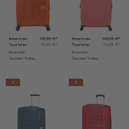
American
139,95 €*
American
149,95 €*
119,95 €*
114,95 €*
Tourister
Tourister
American
American
Tourister Trolley
Tourister Trolley
Aerostep S bright
Dashpop 67cm
orange
sugar pink
%
%
American Tourister Trolley FastForward 55cm navy blue
American Tourister Trolley Flyt