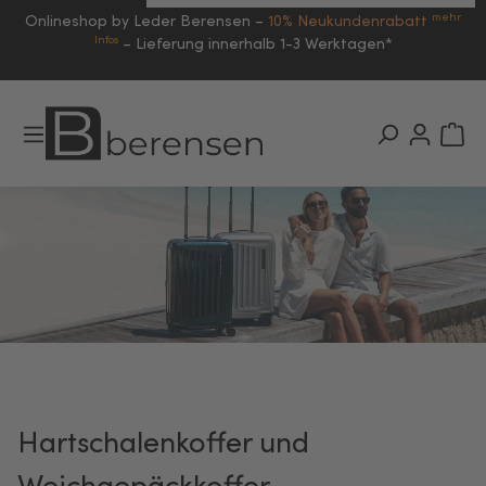
mehr
Onlineshop by Leder Berensen –
10% Neukundenrabatt
Infos
–
Lieferung innerhalb 1-3 Werktagen*
Hartschalenkoffer und
Weichgepäckkoffer