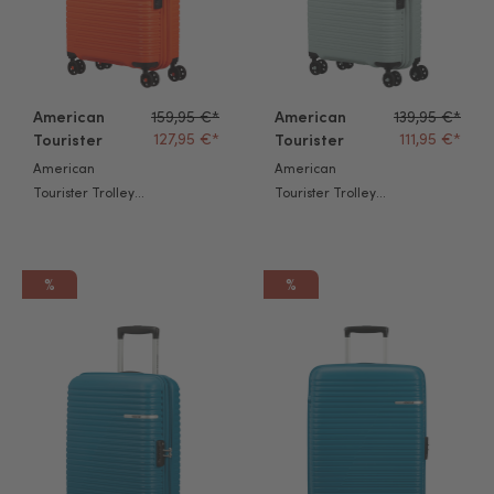
American
159,95 €*
American
139,95 €*
127,95 €*
111,95 €*
Tourister
Tourister
American
American
Tourister Trolley
Tourister Trolley
Liftoff 55cm juicy
Liftoff 55cm
orange
seafoam blue
%
%
American Tourister Trolley Liftoff 55cm surf teal
American Tourister Trolley Lifto