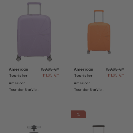
American Tourister StarVibe Trolley S digital lavender
American Tourister StarVibe T
American
159,95 €*
American
159,95 €*
111,95 €*
111,95 €*
Tourister
Tourister
American
American
Tourister StarVibe
Tourister StarVibe
Trolley S digital
Trolley S papaya
lavender
smoothie
%
American Tourister Take2Cabin 2 Rollen Rucksacktrolley schwar
American Tourister Trolley Aer