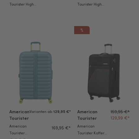
Tourister High
Tourister High
Turn Trolley 55cm
Turn Trolley 65cm
dark navy
dark navy
%
American Tourister Koffer Neovibe 78 cm steel blue
American Tourister Koffer Sky 
American
American
159,95 €*
Varianten ab
129,95 €*
129,99 €*
Tourister
Tourister
American
American
169,95 €*
Tourister
Tourister Koffer