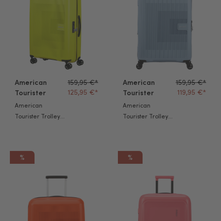
American
159,95 €*
American
159,95 €*
125,95 €*
119,95 €*
Tourister
Tourister
American
American
Tourister Trolley
Tourister Trolley
Aerostep M light
Aerostep M soho
lime
grey
%
%
American Tourister Trolley Aerostep S bright orange
American Tourister Trolley Da