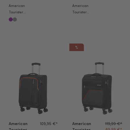
American
American
Tourister
Tourister
Handgepäck
Handgepäck
Koffer Fun Cruise
Koffer Sea Seeker
55cm
55cm combat navy
grey/orange
%
American Tourister Handgepäck Koffer Sea Seeker 55cm schwa
American Tourister Handgepäck
American
109,95 €*
American
119,99 €*
89,99 €*
Tourister
Tourister