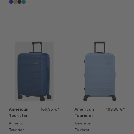
Koffer
Sky Surfer
Neovibe 78
schwarz/rot 75cm
cm steel
blue
American Tourister Novastream Trolley 67cm navy blue
American Tourister Novastream
American
189,95 €*
American
189,95 €*
Tourister
Tourister
American
American
Tourister
Tourister