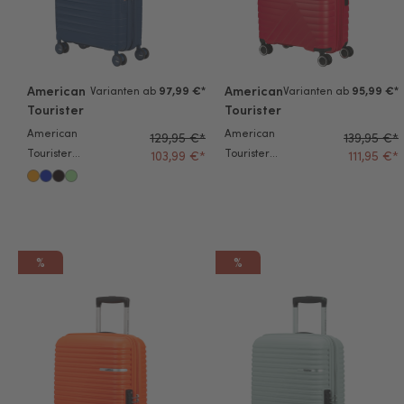
American
American
Varianten ab
97,99 €*
Varianten ab
95,99 €*
Tourister
Tourister
American
American
129,95 €*
139,95 €*
Tourister
Tourister
103,99 €*
111,95 €*
Trolley
Trolley
FastForward
Flytwist
55cm navy
67cm true
blue
red
%
%
American Tourister Trolley Liftoff 55cm juicy orange
American Tourister Trolley Lif