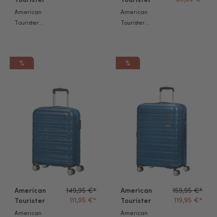
American
American
Tourister
Tourister
Handgepäck
Handgepäckkoffer
Koffer Sea Seeker
Sky Surfer
55cm schwarz
schwarz/rot 55cm
%
%
American Tourister High Turn Trolley 55cm dark navy
American Tourister High Turn T
American
149,95 €*
American
159,95 €*
111,95 €*
119,95 €*
Tourister
Tourister
American
American