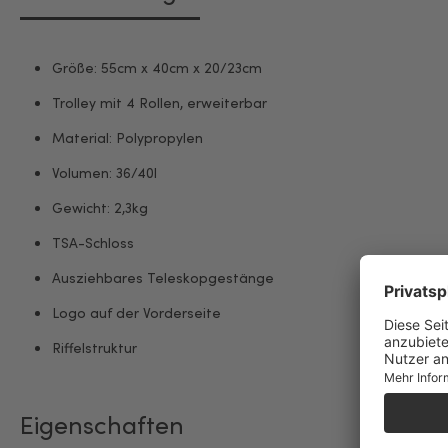
Größe: 55cm x 40cm x 20/23cm
Trolley mit 4 Rollen, erweiterbar
Material: Polypropylen
Volumen: 36/40l
Gewicht: 2,3kg
TSA-Schloss
Ausziehbares Teleskopgestänge
Logo auf der Vorderseite
Riffelstruktur
Eigenschaften