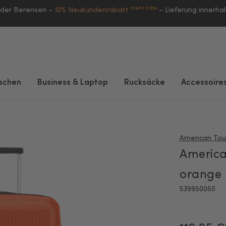
mehr Infos
eder Berensen –
10% Neukundenrabatt
–
Lieferung innerha
schen
Business & Laptop
Rucksäcke
Accessoire
American Tour
American
orange
539950050