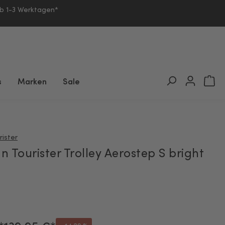
lb 1-3 Werktagen*
s
Marken
Sale
ister
 Tourister Trolley Aerostep S bright