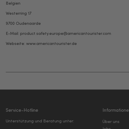
Belgien
Westerring 17
9700 Oudenaarde
E-Mail: product.safety.europe@americantourister.com
Webseite:
www.americantourister.de
Service-Hotline
Information
Unterstützung und Beratung unter:
Über uns
Jobs