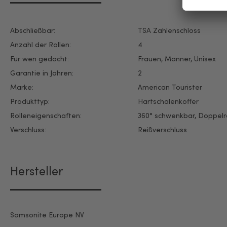
Abschließbar:
TSA Zahlenschloss
Anzahl der Rollen:
4
Für wen gedacht:
Frauen
, Männer
, Unisex
Garantie in Jahren:
2
Marke:
American Tourister
Produkttyp:
Hartschalenkoffer
Rolleneigenschaften:
360° schwenkbar
, Doppelr
Verschluss:
Reißverschluss
Hersteller
Samsonite Europe NV