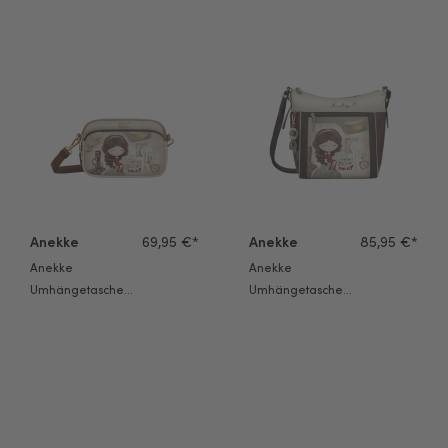
Anekke Umhängetasche Muse mit 3 Fächern klein
Anekke Umhängetasche Muse m
Anekke
69,95 €*
Anekke
85,95 €*
Anekke
Anekke
Umhängetasche
Umhängetasche
Muse mit 3 Fächern
Muse mittelgroß
klein
Anekke Umhängetasche Muse oval
Anekke Umhängetasche oval R