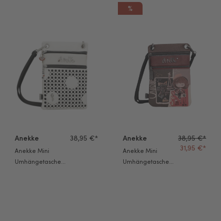
%
Anekke Mini Umhängetasche Alma Lunares
Anekke Mini Umhängetasche M
Anekke
38,95 €*
Anekke
38,95 €*
31,95 €*
Anekke Mini
Anekke Mini
Umhängetasche
Umhängetasche
Alma Lunares
Mademoiselle
Anekke Mini Umhängetasche mit Steckfach Intentions
Anekke Mini Umhängetasche 