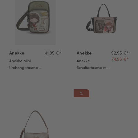
Anekke
41,95 €*
Anekke
92,95 €*
74,95 €*
Anekke Mini
Anekke
Umhängetasche
Schultertasche mit
Muse mit
Umhängeriemen
Vorderfach
Mademoiselle
%
Anekke Schultertasche mit Umhängeriemen Muse
Anekke Umhängetasche Mademo