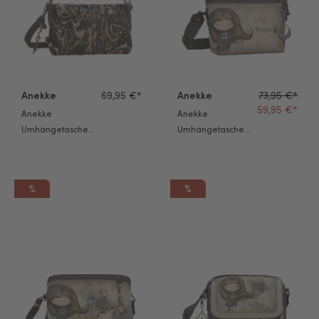
Anekke
69,95 €*
Anekke
73,95 €*
59,95 €*
Anekke
Anekke
Umhängetasche
Umhängetasche
Quadratisch
Real
Intentions klein
%
%
Anekke Umhängetasche Real 3-Fächer
Anekke Umhängetasche Real Ü