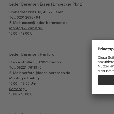
Leder Berensen Essen (Limbecker Platz)
Limbecker Platz 1a, 45127 Essen
Tel.: 0201 2698464
E-Mail: essen@leder-berensen.de
Montag - Samstag
10:00 - 19:00 Uhr
Leder Berensen Herford
Höckerstraße 13,
32052 Herford
Tel.: 05221 7613940
E-Mail: herford@leder-berensen.de
Montag - Freitag
10:00 - 18:00 Uhr
Samstag
10:00 - 16:00 Uhr