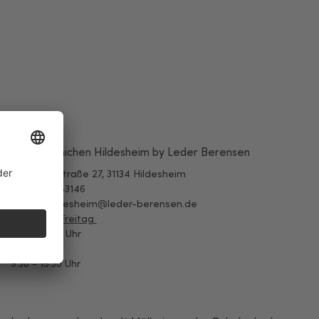
Leder Hünichen Hildesheim by Leder Berensen
Bernwardstraße 27, 31134 Hildesheim
Tel.: 05121 53146
E-Mail: hildesheim@leder-berensen.de
Montag - Freitag
9:30 - 18:30 Uhr
Samstag
9:30 - 15:30 Uhr