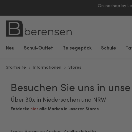
Onlineshop by L
Neu
Schul-Outlet
Reisegepäck
Schule
Ta
Startseite
Informationen
Stores
Besuchen Sie uns in unse
Über 30x in Niedersachen und NRW
Entdecke
hier
alle Marken in unseren Stores
Leder Berensen Aachen, Adalbertstraße