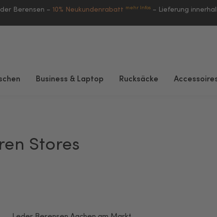
mehr Infos
eder Berensen –
10% Neukundenrabatt
–
Lieferung innerha
schen
Business & Laptop
Rucksäcke
Accessoire
ren Stores
Leder Berensen Aachen am Markt