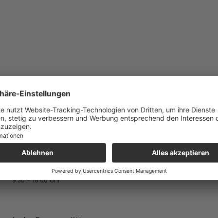
Leder Berensen Herne
Bahnhofstraße 18a, 44623 Herne
Tel.: 02323 9575910
E-Mail: herne@leder-berensen.de
Montag - Freitag
9:30 - 18:00 Uhr
Samstag
9:30 - 16:00 Uhr