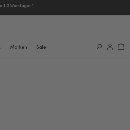
lb 1-3 Werktagen*
s
Marken
Sale