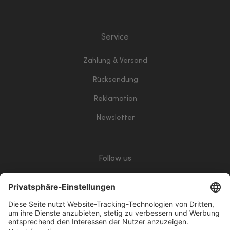
Service
Zahlung & Versand
Rücksendung
Reklamation
Newsletter
Follow us
giropay
Klarna
Vorkasse
PayPalWhite
VisaWhite
ApplePay
Mastercard