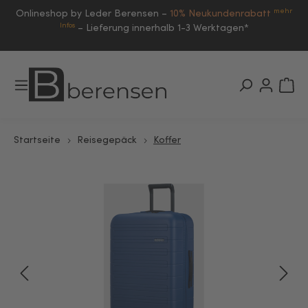
mehr
Onlineshop by Leder Berensen –
10% Neukundenrabatt
Infos
–
Lieferung innerhalb 1-3 Werktagen*
Startseite
Reisegepäck
Koffer