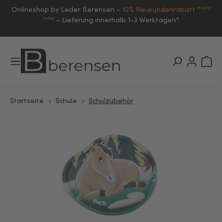
mehr
Onlineshop by Leder Berensen –
10% Neukundenrabatt
Infos
–
Lieferung innerhalb 1-3 Werktagen*
Startseite
Schule
Schulzubehör