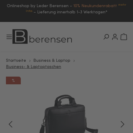
mehr
Onlineshop by Leder Berensen –
10% Neukundenrabatt
Infos
–
Lieferung innerhalb 1-3 Werktagen*
Startseite
Business & Laptop
Business- & Laptoptaschen
%