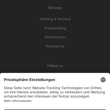
Service
Zahlung & Versand
Rücksendung
Reklamation
Newsletter
Follow us
giropay
Klarna
Vorkasse
PayPalWhite
VisaWhite
ApplePay
Mastercard