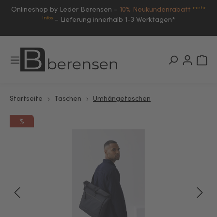
mehr
Onlineshop by Leder Berensen –
10% Neukundenrabatt
Infos
–
Lieferung innerhalb 1-3 Werktagen*
Startseite
Taschen
Umhängetaschen
%