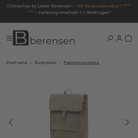
mehr
Onlineshop by Leder Berensen –
10% Neukundenrabatt
Infos
–
Lieferung innerhalb 1-3 Werktagen*
Startseite
Rucksäcke
Freizeitrucksäcke