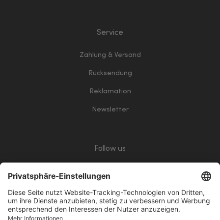
Service
Zahlung & Versand
Rücksendung
Reklamation
Newsletter
Follow us
giropay
Klarna
Vorkasse
PayPalWhite
VisaWhite
ApplePay
Mastercard