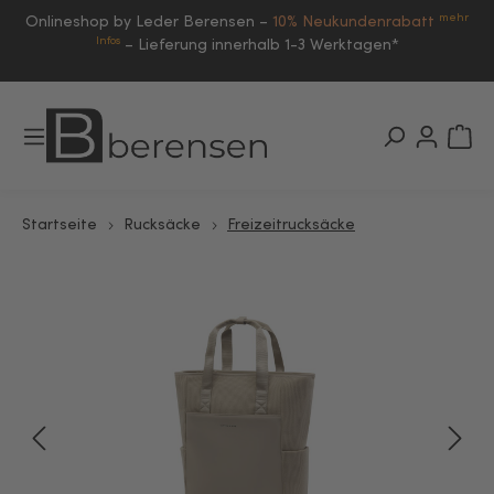
mehr
Onlineshop by Leder Berensen –
10% Neukundenrabatt
Infos
–
Lieferung innerhalb 1-3 Werktagen*
Startseite
Rucksäcke
Freizeitrucksäcke