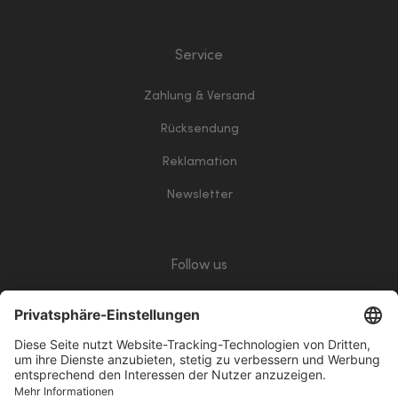
Service
Zahlung & Versand
Rücksendung
Reklamation
Newsletter
Follow us
giropay
Klarna
Vorkasse
PayPalWhite
VisaWhite
ApplePay
Mastercard