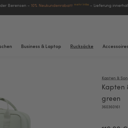
mehr Infos
eder Berensen –
10% Neukundenrabatt
–
Lieferung innerha
schen
Business & Laptop
Rucksäcke
Accessoire
Kapten & Son
Kapten 
green
360360161