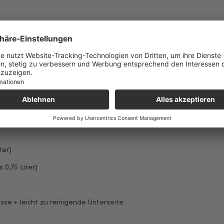
rschluss, ein Innenfach mit Reißverschluss
emen + Kofferbefestigung
ter)
 0,75 Liter)
se + leicht zu reinigende Unterseite