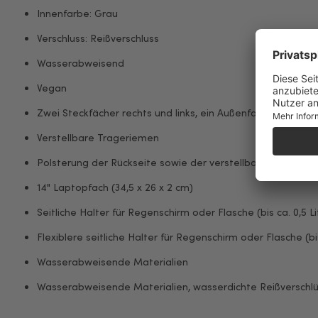
Innenfarbe: Grau
Verschluss: Reißverschluss
Wasserabweisend
Vegan
Zwei Steckfächer rechts und links, ein Außenfach mit Reißve
Verstellbare Trageriemen
Polsterung der Rückseite sowie der verstellbaren Trageri
14" Laptopfach (34,5 x 26 x 2 cm)
Seitliche Halter für Regenschirm oder Flasche (bis ca. 0,5 Li
Flexiblere seitliche Halter für Regenschirm oder Flasche (bis
Wasserabweisende Materialien
Wasserabweisende Materialien, wasserdichte Reißverschlüs