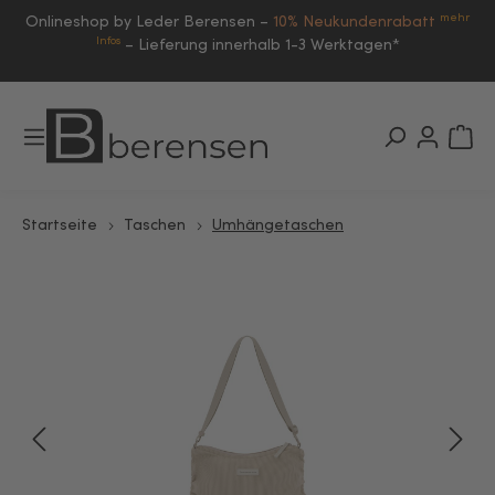
mehr
Onlineshop by Leder Berensen –
10% Neukundenrabatt
Infos
–
Lieferung innerhalb 1-3 Werktagen*
Startseite
Taschen
Umhängetaschen