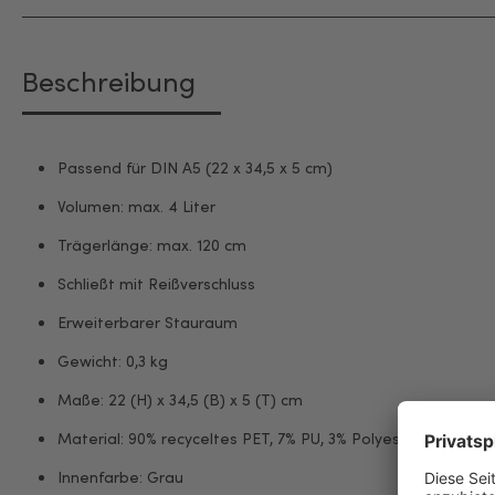
Beschreibung
Passend für DIN A5 (22 x 34,5 x 5 cm)
Volumen: max. 4 Liter
Trägerlänge: max. 120 cm
Schließt mit Reißverschluss
Erweiterbarer Stauraum
Gewicht: 0,3 kg
Maße: 22 (H) x 34,5 (B) x 5 (T) cm
Material: 90% recyceltes PET, 7% PU, 3% Polyester
Innenfarbe: Grau