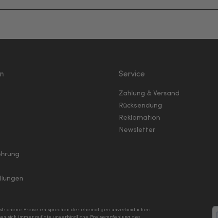
en
Service
Zahlung & Versand
Rücksendung
Reklamation
Newsletter
ehrung
llungen
hgestrichene Preise entsprechen der ehemaligen unverbindlichen
n sich immer auf die unverbindliche Preisempfehlung des