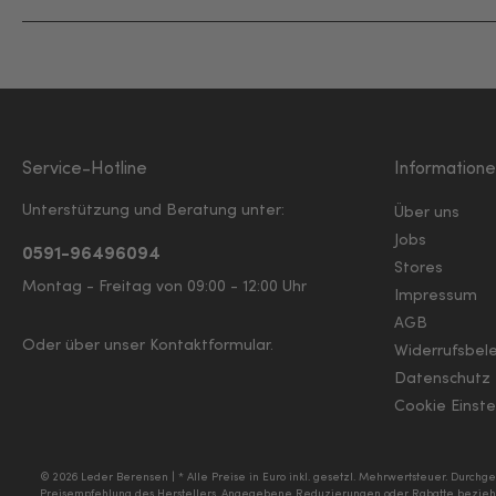
Service-Hotline
Information
Unterstützung und Beratung unter:
Über uns
Jobs
0591-96496094
Stores
Montag - Freitag von 09:00 - 12:00 Uhr
Impressum
AGB
Oder über unser
Kontaktformular
.
Widerrufsbel
Datenschutz
Cookie Einste
© 2026 Leder Berensen | * Alle Preise in Euro inkl. gesetzl. Mehrwertsteuer. Durc
Preisempfehlung des Herstellers. Angegebene Reduzierungen oder Rabatte beziehe