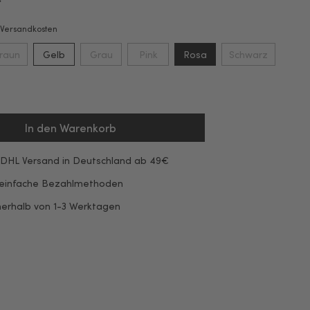
*
. Versandkosten
raun
Gelb
Grau
Pink
Rosa
Schwarz
In den Warenkorb
 DHL Versand in Deutschland ab 49€
 einfache Bezahlmethoden
nerhalb von 1-3 Werktagen