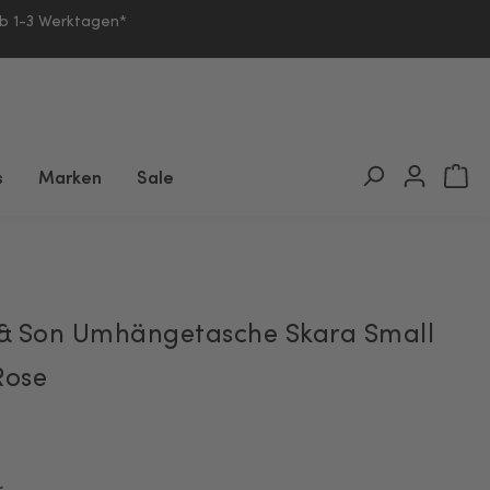
lb 1-3 Werktagen*
s
Marken
Sale
& Son Umhängetasche Skara Small
Rose