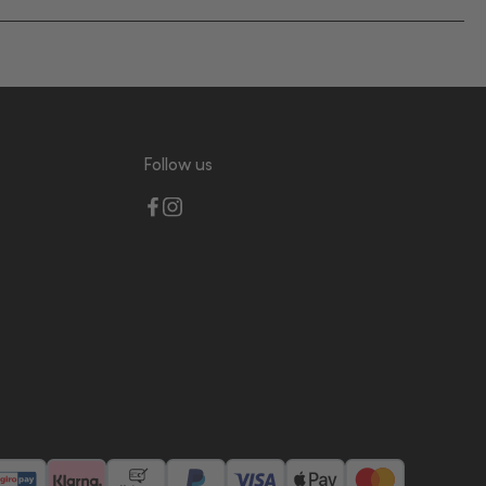
Follow us
giropay
Klarna
Vorkasse
PayPalWhite
VisaWhite
ApplePay
Mastercar