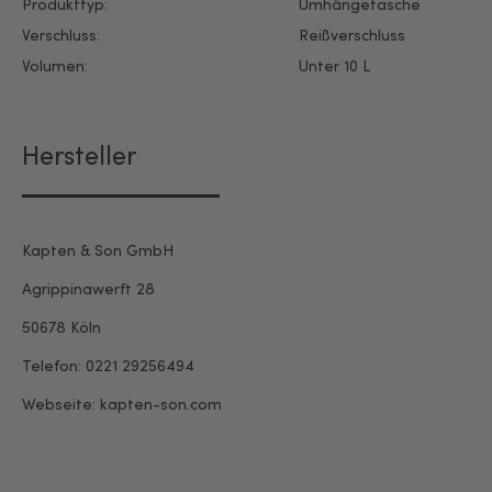
Produkttyp:
Umhängetasche
Verschluss:
Reißverschluss
Volumen:
Unter 10 L
Hersteller
Kapten & Son GmbH
Agrippinawerft 28
50678 Köln
Telefon: 0221 29256494
Webseite: kapten-son.com