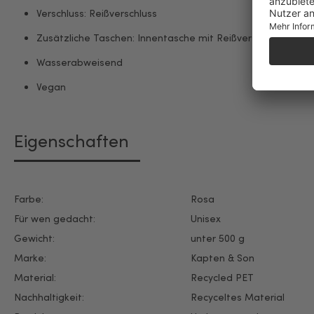
Verschluss: Reißverschluss
Zusätzliche Taschen: Innentasche mit Reißverschluss, Qui
Wasserabweisend
Vegan
Eigenschaften
Farbe:
Rosa
Für wen gedacht:
Unisex
Gewicht:
unter 500 g
Marke:
Kapten & Son
Material:
Recycled PET
Nachhaltigkeit:
Recyceltes Material