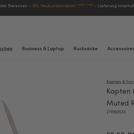
mehr Infos
eder Berensen –
10% Neukundenrabatt
–
Lieferung innerha
schen
Business & Laptop
Rucksäcke
Accessoire
Kapten & Son
Kapten 
Muted 
211960533