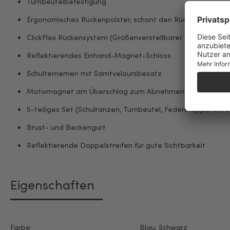
Turnbeutelbefestigung
Ergonomisches Rückenpolster, schont den Rücken deines K
ClickFlex Rückensystem (Größenverstellbarer Rücken), der
Reflektierendes Einhand-Magnet-Schloss
Schulterriemen mit Samtveloursbesatz
Motivmagnet am Überschlag zum Abnehmen
5-teiliges Set (Schulranzen, Turnbeutel, Federmäppchen, 
Brust- und Beckengurt
Reflektierende Doppelstreifen für gute Sichtbarkeit
Eigenschaften
Farbe:
Blau
, Schwarz