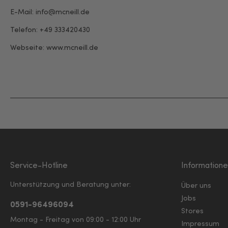
E-Mail: info@mcneill.de
Telefon: +49 333420430
Webseite:
www.mcneill.de
Service-Hotline
Information
Unterstützung und Beratung unter:
Über uns
Jobs
0591-96496094
Stores
Montag - Freitag von 09:00 - 12:00 Uhr
Impressum