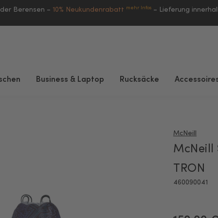
mehr Infos
eder Berensen –
10% Neukundenrabatt
–
Lieferung innerha
schen
Business & Laptop
Rucksäcke
Accessoire
McNeill
McNeill
TRON
460090041