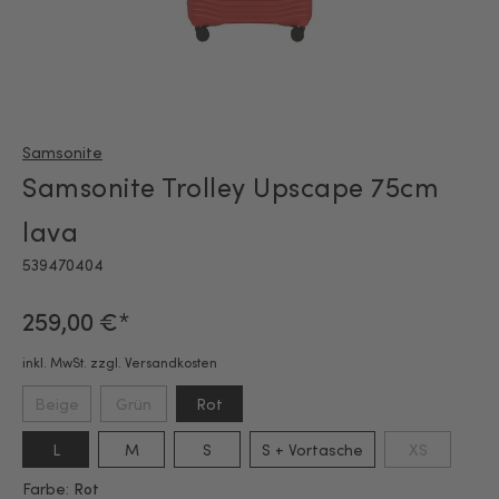
Samsonite
Samsonite Trolley Upscape 75cm
lava
539470404
259,00 €*
inkl. MwSt. zzgl. Versandkosten
Beige
Grün
Rot
L
M
S
S + Vortasche
XS
Farbe:
Rot