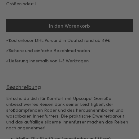
Größenindex:
L
In den Warenkorb
Kostenloser DHL Versand in Deutschland ab 49€
Sichere und einfache Bezahlmethoden
Lieferung innerhalb von 1-3 Werktagen
Beschreibung
Entscheide dich für Komfort mit Upscape! Genieße
unbeschwertes Reisen dank seiner Leichtigkeit, der
stoßdämpfenden Räder und des herausnehmbaren und
waschbaren Innenfutters. Die praktische Erweiterbarkeit
und das auffällige silberne Innenfutter machen das Reisen
noch angenehmer!
Maße: 75 x 51 x 30 cm (erweiterbar auf 33 cm)