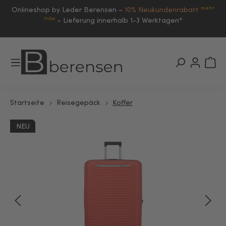
mehr
Onlineshop by Leder Berensen –
10% Neukundenrabatt
Infos
–
Lieferung innerhalb 1-3 Werktagen*
Startseite
Reisegepäck
Koffer
NEU