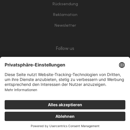
Rücksendung
Reklamation
Newsletter
Follow us
giropay
Klarna
Vorkasse
PayPalWhite
VisaWhite
ApplePay
Mastercard
© 2026 Leder Berensen | * Alle Preise in Euro inkl. gesetzl.
Mehrwertsteuer. Durchgestrichene Preise entsprechen der
ehemaligen unverbindlichen Preisempfehlung des Herstellers.
Angegebene Reduzierungen oder Rabatte beziehen sich
immer auf die unverbindliche Preisempfehlung des Herstellers.