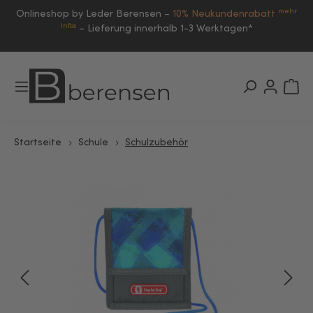
mehr
Onlineshop by Leder Berensen –
10% Neukundenrabatt
Infos
–
Lieferung innerhalb 1-3 Werktagen*
Startseite
Schule
Schulzubehör