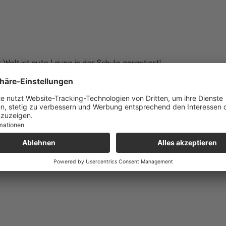
Welt ist gute Laune in der Schule garantiert!
t integrierter Magnetfläche
nzens Rucksacks befestigt
ik Band Deine Freunde