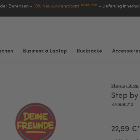
mehr Infos
eder Berensen –
10% Neukundenrabatt
–
Lieferung innerha
schen
Business & Laptop
Rucksäcke
Accessoire
Step by Step
Step by
470980210
22,99 €