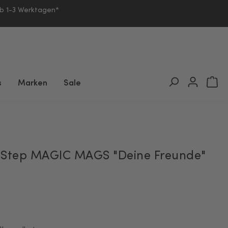
lb 1-3 Werktagen*
s
Marken
Sale
 Step MAGIC MAGS "Deine Freunde"
*