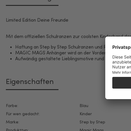
Limited Edition Deine Freunde
Mit dem offiziellen Schulranzen zur coolsten Kinderband der 
Haftung an Step by Step Schulranzen und Rucksäcke mi
MAGIC MAGS Anhänger wird an der Vorderseite des Ra
Aufwändig gestaltete Lieblingsmotive rund um die Mus
Eigenschaften
Farbe:
Blau
Für wen gedacht:
Kinder
Marke:
Step by Step
Produkttyp:
Magic Mags