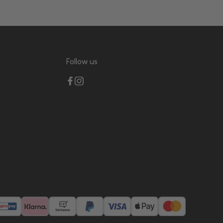
Follow us
giropay
Klarna
Vorkasse
PayPalWhite
VisaWhite
ApplePay
Mastercar