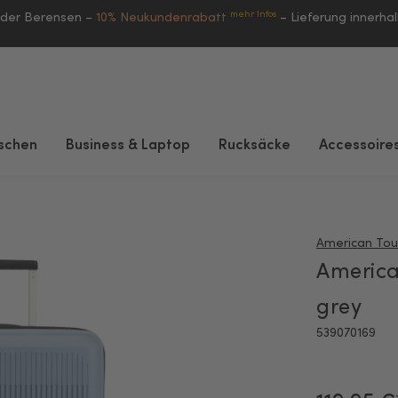
mehr Infos
eder Berensen –
10% Neukundenrabatt
–
Lieferung innerha
schen
Business & Laptop
Rucksäcke
Accessoire
American Tour
America
grey
539070169