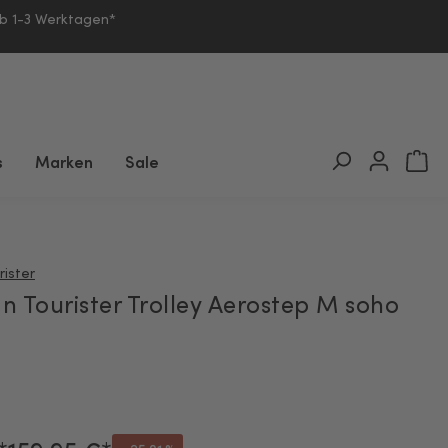
lb 1-3 Werktagen*
s
Marken
Sale
ister
n Tourister Trolley Aerostep M soho