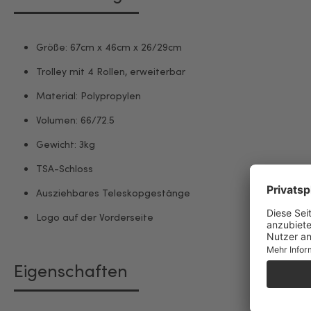
Größe: 67cm x 46cm x 26/29cm
Trolley mit 4 Rollen, erweiterbar
Material: Polypropylen
Volumen: 66/72.5
Gewicht: 3kg
TSA-Schloss
Ausziehbares Teleskopgestänge
Logo auf der Vorderseite
Eigenschaften