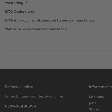
Westerring 17
9700 Oudenaarde
E-Mail: product.safety.europe@americantourister.com
Webseite:
www.americantourister.de
Service-Hotline
Information
Unterstützung und Beratung unter:
Über uns
Jobs
0591-96496094
Stores