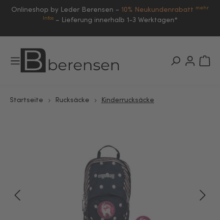
mehr
Onlineshop by Leder Berensen –
10% Neukundenrabatt
Infos
–
Lieferung innerhalb 1-3 Werktagen*
Startseite
Rucksäcke
Kinderrucksäcke