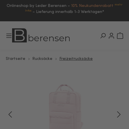
mehr
Onlineshop by Leder Berensen –
10% Neukundenrabatt
Infos
–
Lieferung innerhalb 1-3 Werktagen*
Startseite
Rucksäcke
Freizeitrucksäcke