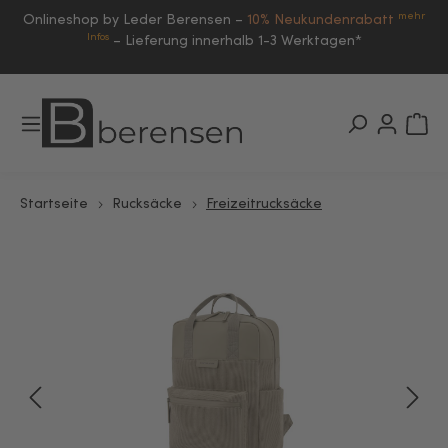
mehr
Onlineshop by Leder Berensen –
10% Neukundenrabatt
Infos
–
Lieferung innerhalb 1-3 Werktagen*
Startseite
Rucksäcke
Freizeitrucksäcke