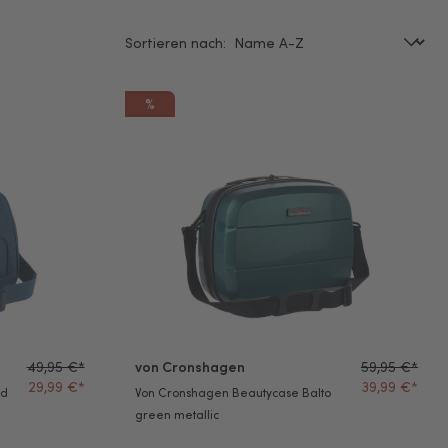
Sortieren nach:
%
loud 2.0 petrol
Von Cronshagen Beautycase Balto green metall
49,95 €*
von Cronshagen
59,95 €*
29,99 €*
39,99 €*
ud
Von Cronshagen Beautycase Balto
green metallic