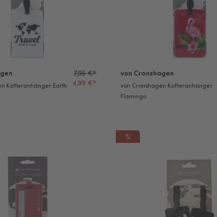
agen
7,95 €*
von Cronshagen
4,99 €*
n Kofferanhänger Earth
von Cronshagen Kofferanhänger
Flamingo
%
n Kofferanhänger mit Sichtfenster rose
von Cronshagen Kofferanhänge