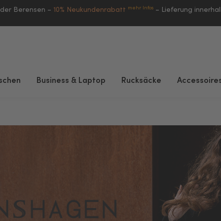
mehr Infos
eder Berensen –
10% Neukundenrabatt
–
Lieferung innerha
schen
Business & Laptop
Rucksäcke
Accessoire