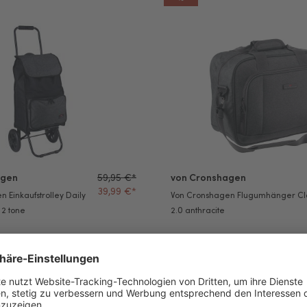
n Einkaufstrolley Daily Shopping grey 2 tone
Von Cronshagen Flugumhänger 
agen
59,95 €*
von Cronshagen
39,99 €*
 Einkaufstrolley Daily
Von Cronshagen Flugumhänger C
 2 tone
2.0 anthracite
%
upe
en Kofferanhänger Avocado
von Cronshagen Kofferanhänge