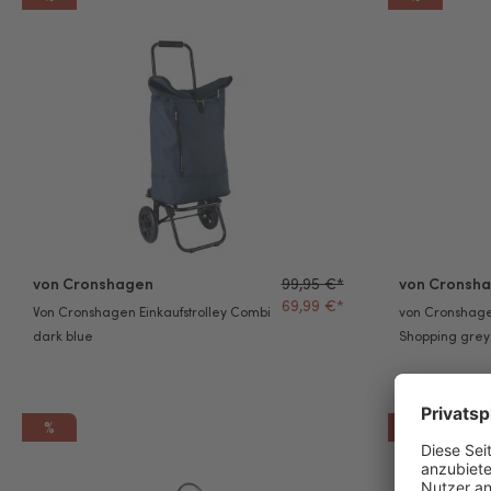
Von Cronshagen Einkaufstrolley Combi dark blue
von Cronshage
von Cronshagen
99,95 €*
von Cronsh
69,99 €*
Von Cronshagen Einkaufstrolley Combi
von Cronshagen
dark blue
Shopping grey
%
%
von Cronshagen Handtasche + Laptoptasche Vatten Fryken ta
von Cronshag