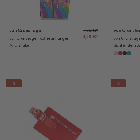
von Cronshagen
7,95 €*
von Cronsh
4,99 €*
von Cronshagen Kofferanhänger
von Cronshage
Milchshake
Sichtfenster ro
%
%
von Cronshagen Kofferanhänger rot
von Cronshage