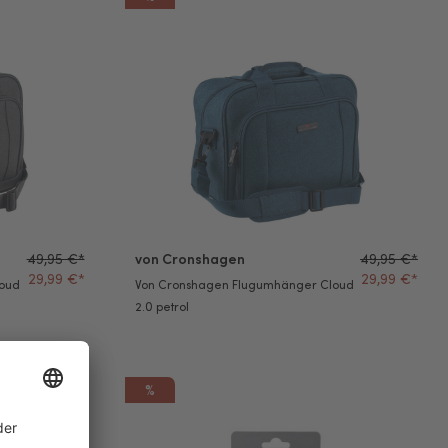
Cloud 2.0 anthracite
Von Cronshagen Flugumhänger Cloud 2.0 petrol
49,95 €*
von Cronshagen
49,95 €*
29,99 €*
29,99 €*
loud
Von Cronshagen Flugumhänger Cloud
2.0 petrol
%
r Cocktail
von Cronshagen Kofferanhänger Cupcake