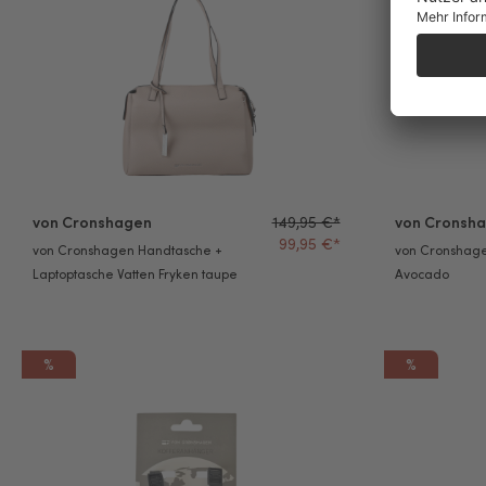
von Cronshagen
149,95 €*
von Cronsh
99,95 €*
von Cronshagen Handtasche +
von Cronshag
Laptoptasche Vatten Fryken taupe
Avocado
%
%
von Cronshagen Kofferanhänger don't touch
von Cronshag