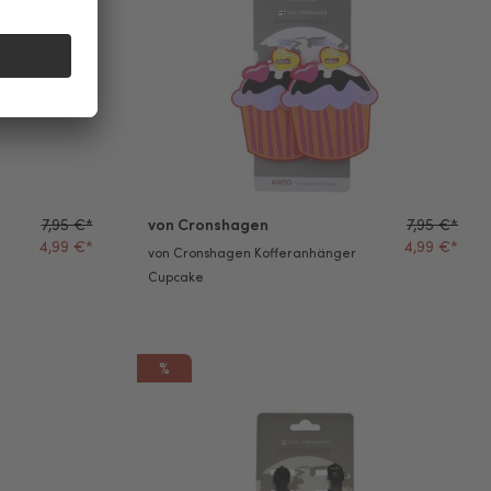
7,95 €*
von Cronshagen
7,95 €*
4,99 €*
4,99 €*
von Cronshagen Kofferanhänger
Cupcake
%
r Flamingo
von Cronshagen Kofferanhänger Koala