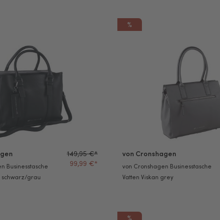
%
en Businesstasche Vatten Ljungan schwarz/grau
von Cronshagen Businesstasch
agen
149,95 €*
von Cronshagen
99,99 €*
n Businesstasche
von Cronshagen Businesstasche
n schwarz/grau
Vatten Viskan grey
%