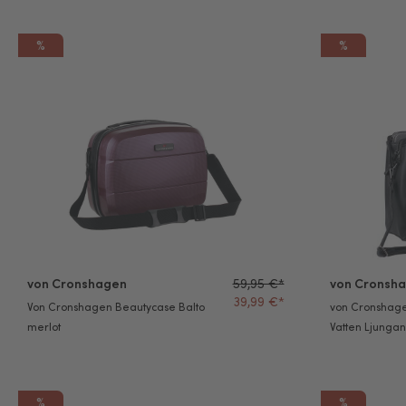
%
%
Von Cronshagen Beautycase Balto merlot
von Cronshag
von Cronshagen
59,95 €*
von Cronsh
39,99 €*
Von Cronshagen Beautycase Balto
von Cronshage
merlot
Vatten Ljunga
%
%