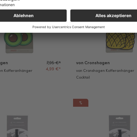
agen
7,95 €*
von Cronshagen
4,99 €*
en Kofferanhänger
von Cronshagen Kofferanhänger
Cocktail
%
en Kofferanhänger Earth
von Cronshagen Kofferanhänge