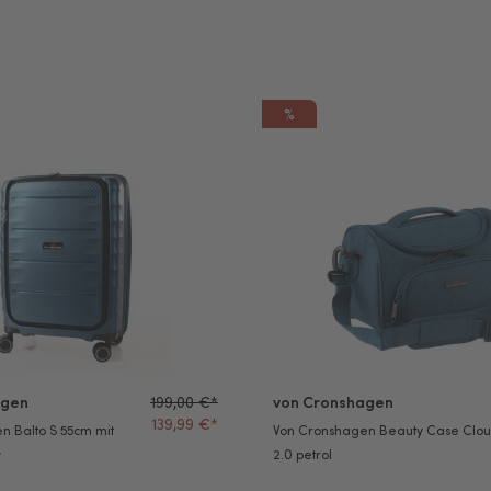
%
n Balto S 55cm mit Vortasche navy
Von Cronshagen Beauty Case C
agen
199,00 €*
von Cronshagen
139,99 €*
n Balto S 55cm mit
Von Cronshagen Beauty Case Clo
y
2.0 petrol