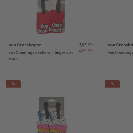
von Cronshagen
7,95 €*
von Cronsh
4,99 €*
von Cronshagen Kofferanhänger don't
von Cronshage
touch
%
%
von Cronshagen Kofferanhänger Milchshake
von Cronshage