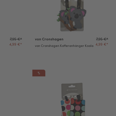
7,95 €*
von Cronshagen
7,95 €*
4,99 €*
4,99 €*
von Cronshagen Kofferanhänger Koala
%
r not your bag
von Cronshagen Kofferanhänger Punkte