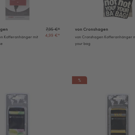
agen
7,95 €*
von Cronshagen
4,99 €*
n Kofferanhänger mit
von Cronshagen Kofferanhänger n
se
your bag
%
n Koffergurt Bubbles
von Cronshagen Koffergurt Citi