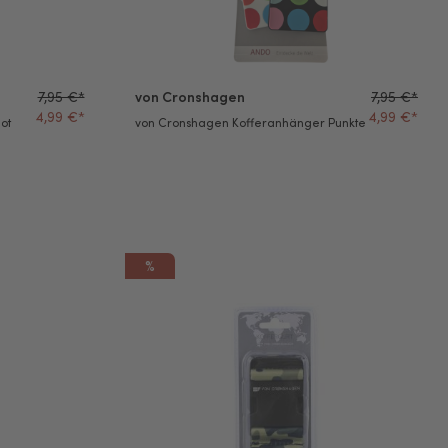
7,95 €*
von Cronshagen
7,95 €*
4,99 €*
4,99 €*
ot
von Cronshagen Kofferanhänger Punkte
%
es
von Cronshagen Koffergurt Dschungel