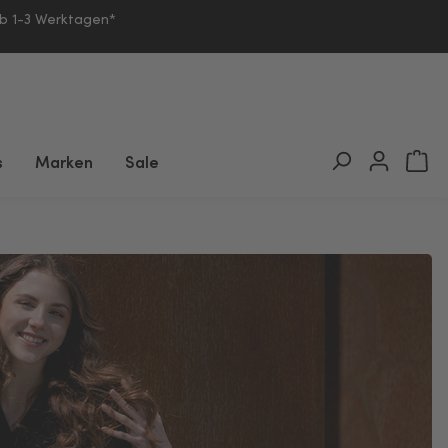
lb 1-3 Werktagen*
s
Marken
Sale