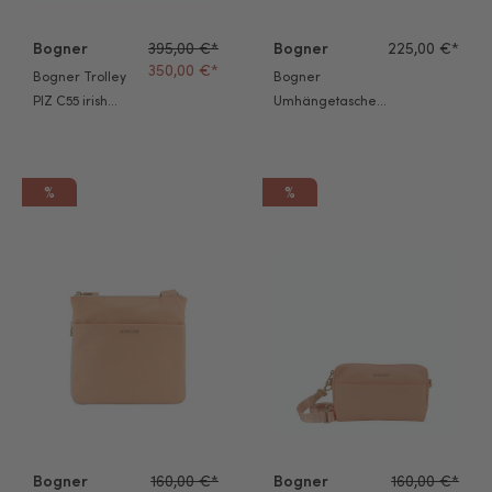
Bogner
395,00 €*
Bogner
225,00 €*
350,00 €*
Bogner Trolley
Bogner
PIZ C55 irish
Umhängetasche
green 65cm
Klosters Neve
Isalie Hobo Mvz
latte
%
%
Bogner Umhängetasche Klosters Neve Serena bleached aprico
Bogner Umhängetasche Kloster
Bogner
160,00 €*
Bogner
160,00 €*