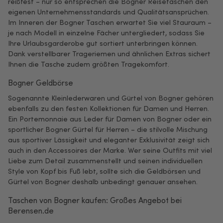
reißfest – nur so entsprechen die Bogner Reisetaschen den
eigenen Unternehmensstandards und Qualitätsansprüchen.
Im Inneren der Bogner Taschen erwartet Sie viel Stauraum –
je nach Modell in einzelne Fächer untergliedert, sodass Sie
Ihre Urlaubsgarderobe gut sortiert unterbringen können.
Dank verstellbarer Trageriemen und ähnlichen Extras sichert
Ihnen die Tasche zudem größten Tragekomfort.
Bogner Geldbörse
Sogenannte Kleinlederwaren und Gürtel von Bogner gehören
ebenfalls zu den festen Kollektionen für Damen und Herren.
Ein Portemonnaie aus Leder für Damen von Bogner oder ein
sportlicher Bogner Gürtel für Herren – die stilvolle Mischung
aus sportiver Lässigkeit und eleganter Exklusivität zeigt sich
auch in den Accessoires der Marke. Wer seine Outfits mit viel
Liebe zum Detail zusammenstellt und seinen individuellen
Style von Kopf bis Fuß lebt, sollte sich die Geldbörsen und
Gürtel von Bogner deshalb unbedingt genauer ansehen.
Taschen von Bogner kaufen: Großes Angebot bei
Berensen.de