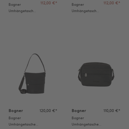
112,00 €*
112,00 €*
Bogner
Bogner
Umhängetasche
Umhängetasche
Klosters Neve
Klosters Sita
Serena bleached
bleached apricot
apricot
Bogner Umhängetasche Maxon Heather Hobo svz schwarz
Bogner Umhängetasche Maxon 
Bogner
120,00 €*
Bogner
110,00 €*
Bogner
Bogner
Umhängetasche
Umhängetasche