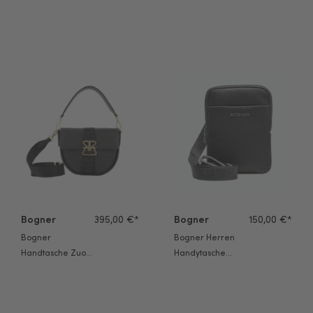
portabella
portabella
Bogner Handtasche Zuoz Rafia Cassy S schwarz
Bogner Herren Handytasche Ke
Bogner
395,00 €*
Bogner
150,00 €*
Bogner
Bogner Herren
Handtasche Zuoz
Handytasche
Rafia Cassy S
Keystone Frank
schwarz
black