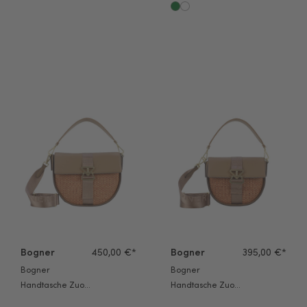
Maxon Maylin
Verbier Play 1.0
Mhz schwarz
Pari Hobo Mhz
olive night
Bogner Handtasche Zuoz Rafia Cassy M portabella
Bogner Handtasche Zuoz Rafia
Bogner
450,00 €*
Bogner
395,00 €*
Bogner
Bogner
Handtasche Zuoz
Handtasche Zuoz
Rafia Cassy M
Rafia Cassy S