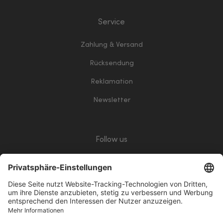
Service
Zahlung & Versand
Rücksendung
Reklamation
Newsletter
Follow us
giropay
Klarna
Vorkasse
PayPalWhite
VisaWhite
ApplePay
Mastercard