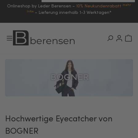
mehr
Onlineshop by Leder Berensen –
10% Neukundenrabatt
Infos
–
Lieferung innerhalb 1-3 Werktagen*
Hochwertige Eyecatcher von
BOGNER