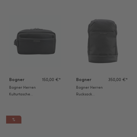
Bogner Herren Kulturtasche Keystone Jona black
Bogner Herren Rucksack Keyst
Bogner
150,00 €*
Bogner
350,00 €*
Bogner Herren
Bogner Herren
Kulturtasche
Rucksack
Keystone Jona
Keystone Lennard
black
black
%
Bogner Herren Umhängetasche Keystone Frank darkblue
Bogner Rucksack Klosters Neve