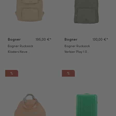
Bogner
195,00 €*
Bogner
130,00 €*
Bogner Rucksack
Bogner Rucksack
Klosters Neve
Verbier Play 1.0
Feline Svf latte
Maxi Mvz olive
night
%
%
Bogner Shopper Wil Zaha XL bleached apricot
Bogner Trolley PIZ C55 irish g