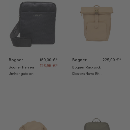
Bogner
180,00 €*
Bogner
225,00 €*
126,95 €*
Bogner Herren
Bogner Rucksack
Umhängetasche
Klosters Neve Eike
Keystone Frank
Mvf latte
darkblue
Bogner Rucksack Klosters Neve Feline Svf latte
Bogner Rucksack Verbier Play 1.