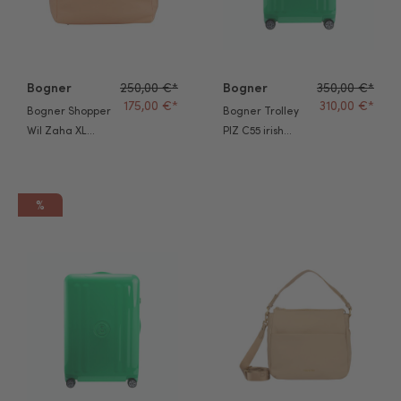
Bogner
250,00 €*
Bogner
350,00 €*
175,00 €*
310,00 €*
Bogner Shopper
Bogner Trolley
Wil Zaha XL
PIZ C55 irish
bleached apricot
green 55cm
%
Bogner Trolley PIZ C55 irish green 65cm
Bogner Umhängetasche Kloster