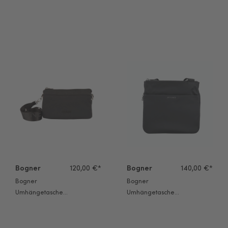
Maxon Heather
Maxon Lidia xshz
Hobo svz schwarz
schwarz
Bogner Umhängetasche Maxon Taja xshz schwarz
Bogner Umhängetasche Serena
Bogner
120,00 €*
Bogner
140,00 €*
Bogner
Bogner
Umhängetasche
Umhängetasche
Maxon Taja xshz
Serena black
schwarz